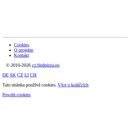
Cookies
O projekte
Kontakt
© 2010-2026
cz.findpizza.eu
DE
SK
CZ
LI
CH
Tato stránka používá cookies.
Více o koláčcích
Povolit cookies