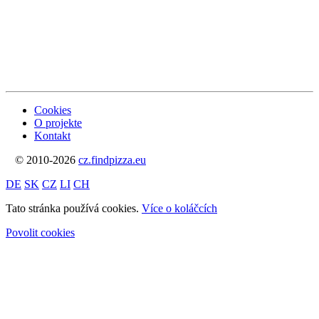
Cookies
O projekte
Kontakt
© 2010-2026
cz.findpizza.eu
DE
SK
CZ
LI
CH
Tato stránka používá cookies.
Více o koláčcích
Povolit cookies