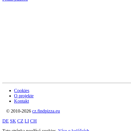
Cookies
O projekte
Kontakt
© 2010-2026
cz.findpizza.eu
DE
SK
CZ
LI
CH
Tato stránka používá cookies.
Více o koláčcích