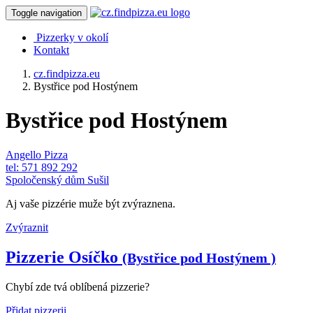
Toggle navigation
Pizzerky v okolí
Kontakt
cz.findpizza.eu
Bystřice pod Hostýnem
Bystřice pod Hostýnem
Angello Pizza
tel: 571 892 292
Spoločenský dům Sušil
Aj vaše pizzérie muže být zvýraznena.
Zvýraznit
Pizzerie Osíčko
(Bystřice pod Hostýnem )
Chybí zde tvá oblíbená pizzerie?
Přidat pizzerii