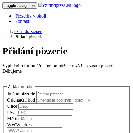
Toggle navigation
Pizzerky v okolí
Kontakt
cz.findpizza.eu
Přidání pizzerie
Přidání pizzerie
Vyplněním formuláře nám pomůžete rozšířit seznam pizzerií.
Děkujeme
Základní údaje
Jméno pizzerie
Orientační bod
Ulice
PSČ
Město
WWW adresa