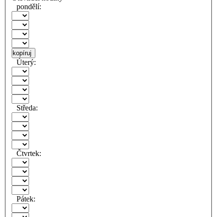
pondělí:
kopíruj
Úterý:
Středa:
Čtvrtek:
Pátek: