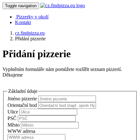
Toggle navigation
Pizzerky v okolí
Kontakt
cz.findpizza.eu
Přidání pizzerie
Přidání pizzerie
Vyplněním formuláře nám pomůžete rozšířit seznam pizzerií.
Děkujeme
Základní údaje
Jméno pizzerie
Orientační bod
Ulice
PSČ
Město
WWW adresa