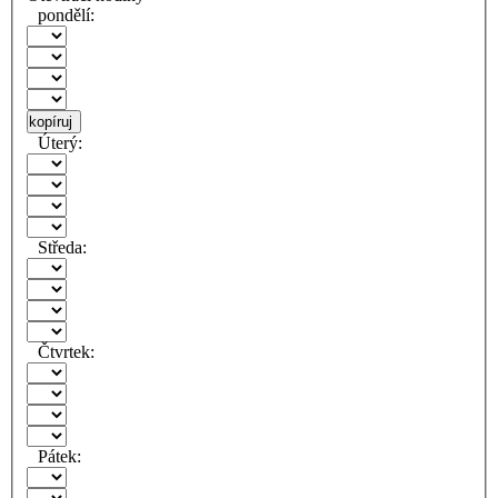
pondělí:
kopíruj
Úterý:
Středa:
Čtvrtek:
Pátek: