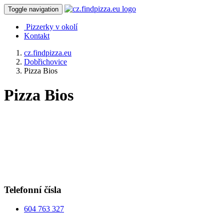
Toggle navigation
Pizzerky v okolí
Kontakt
cz.findpizza.eu
Dobřichovice
Pizza Bios
Pizza Bios
Telefonní čísla
604 763 327