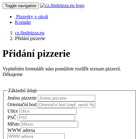
Toggle navigation
Pizzerky v okolí
Kontakt
cz.findpizza.eu
Přidání pizzerie
Přidání pizzerie
Vyplněním formuláře nám pomůžete rozšířit seznam pizzerií.
Děkujeme
Základní údaje
Jméno pizzerie
Orientační bod
Ulice
PSČ
Město
WWW adresa