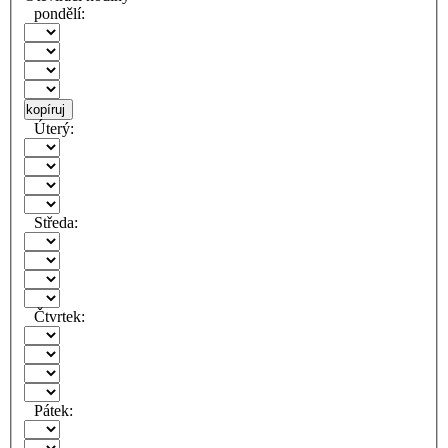
pondělí:
kopíruj
Úterý:
Středa:
Čtvrtek:
Pátek: