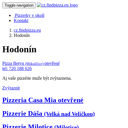
Toggle navigation
Pizzerky v okolí
Kontakt
cz.findpizza.eu
Hodonín
Hodonín
Pizza Betyn
otevřené
(Mikulčice)
tel: 720 188 626
Aj vaše pizzérie muže být zvýraznena.
Zvýraznit
Pizzeria Casa Mia
otevřené
Pizzerie Dáša
(Velká nad Veličkou)
Pizzerie Milotice
(Milotice)