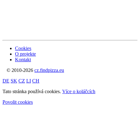
Cookies
O projekte
Kontakt
© 2010-2026
cz.findpizza.eu
DE
SK
CZ
LI
CH
Tato stránka používá cookies.
Více o koláčcích
Povolit cookies