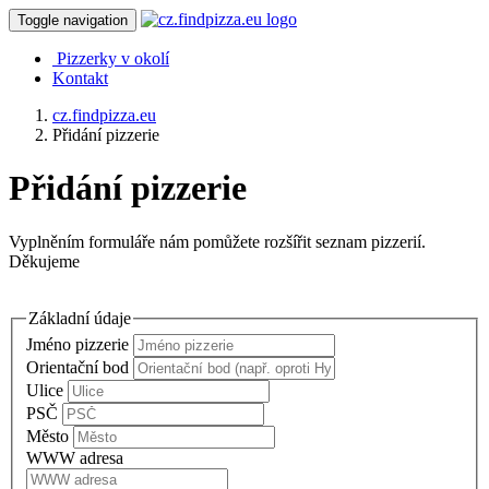
Toggle navigation
Pizzerky v okolí
Kontakt
cz.findpizza.eu
Přidání pizzerie
Přidání pizzerie
Vyplněním formuláře nám pomůžete rozšířit seznam pizzerií.
Děkujeme
Základní údaje
Jméno pizzerie
Orientační bod
Ulice
PSČ
Město
WWW adresa