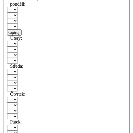
pondělí:
kopíruj
Úterý:
Středa:
Čtvrtek:
Pátek: