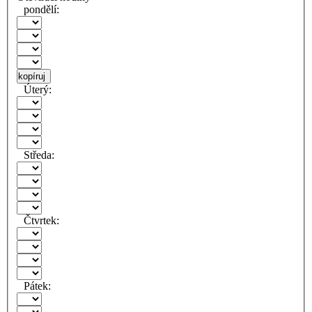
pondělí:
kopíruj
Úterý:
Středa:
Čtvrtek:
Pátek: