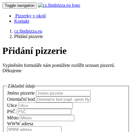
Toggle navigation
Pizzerky v okolí
Kontakt
cz.findpizza.eu
Přidání pizzerie
Přidání pizzerie
Vyplněním formuláře nám pomůžete rozšířit seznam pizzerií.
Děkujeme
Základní údaje
Jméno pizzerie
Orientační bod
Ulice
PSČ
Město
WWW adresa