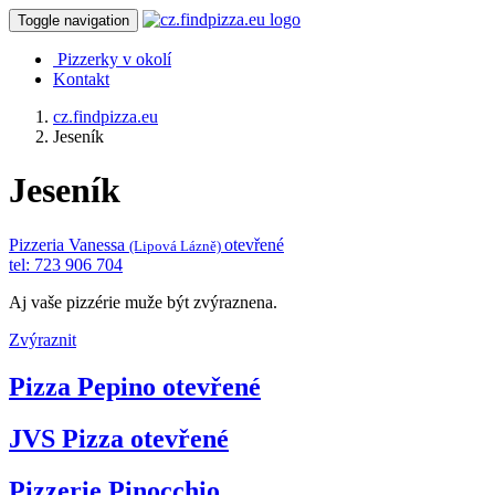
Toggle navigation
Pizzerky v okolí
Kontakt
cz.findpizza.eu
Jeseník
Jeseník
Pizzeria Vanessa
otevřené
(Lipová Lázně)
tel: 723 906 704
Aj vaše pizzérie muže být zvýraznena.
Zvýraznit
Pizza Pepino
otevřené
JVS Pizza
otevřené
Pizzerie Pinocchio