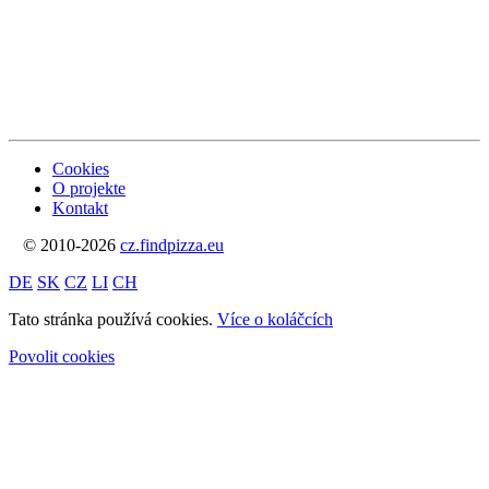
Cookies
O projekte
Kontakt
© 2010-2026
cz.findpizza.eu
DE
SK
CZ
LI
CH
Tato stránka používá cookies.
Více o koláčcích
Povolit cookies