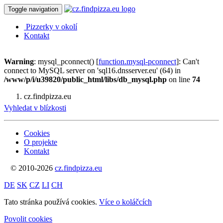
Toggle navigation
Pizzerky v okolí
Kontakt
Warning
: mysql_pconnect() [
function.mysql-pconnect
]: Can't
connect to MySQL server on 'sql16.dnsserver.eu' (64) in
/www/p/i/u39820/public_html/libs/db_mysql.php
on line
74
cz.findpizza.eu
Vyhledat v blízkosti
Cookies
O projekte
Kontakt
© 2010-2026
cz.findpizza.eu
DE
SK
CZ
LI
CH
Tato stránka používá cookies.
Více o koláčcích
Povolit cookies