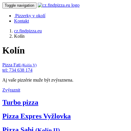
Toggle navigation
Pizzerky v okolí
Kontakt
cz.findpizza.eu
Kolín
Kolín
Pizza Fati
(Kolín V)
tel: 734 638 174
Aj vaše pizzérie muže být zvýraznena.
Zvýraznit
Turbo pizza
Pizza Expres Vyžlovka
Pizza Sabi
(Kolín II)