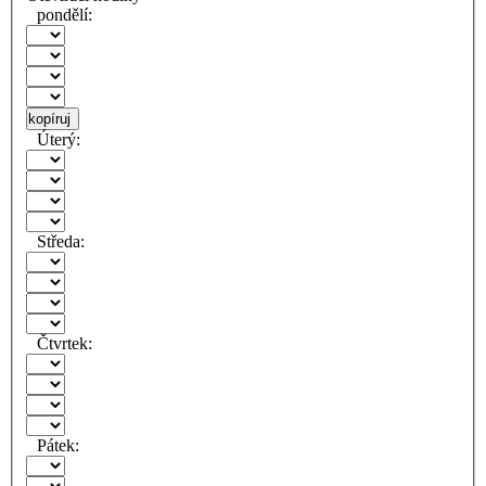
pondělí:
kopíruj
Úterý:
Středa:
Čtvrtek:
Pátek: