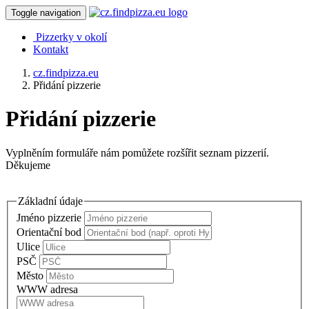
Toggle navigation
Pizzerky v okolí
Kontakt
cz.findpizza.eu
Přidání pizzerie
Přidání pizzerie
Vyplněním formuláře nám pomůžete rozšířit seznam pizzerií.
Děkujeme
Základní údaje
Jméno pizzerie
Orientační bod
Ulice
PSČ
Město
WWW adresa