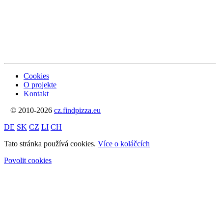
Cookies
O projekte
Kontakt
© 2010-2026
cz.findpizza.eu
DE
SK
CZ
LI
CH
Tato stránka používá cookies.
Více o koláčcích
Povolit cookies