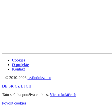
Cookies
O projekte
Kontakt
© 2010-2026
cz.findpizza.eu
DE
SK
CZ
LI
CH
Tato stránka používá cookies.
Více o koláčcích
Povolit cookies