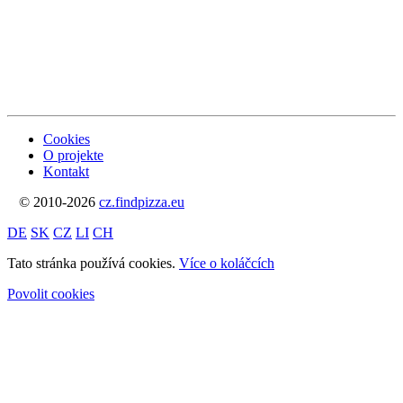
Cookies
O projekte
Kontakt
© 2010-2026
cz.findpizza.eu
DE
SK
CZ
LI
CH
Tato stránka používá cookies.
Více o koláčcích
Povolit cookies