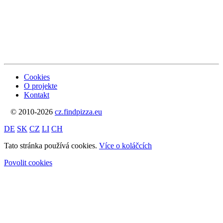
Cookies
O projekte
Kontakt
© 2010-2026
cz.findpizza.eu
DE
SK
CZ
LI
CH
Tato stránka používá cookies.
Více o koláčcích
Povolit cookies