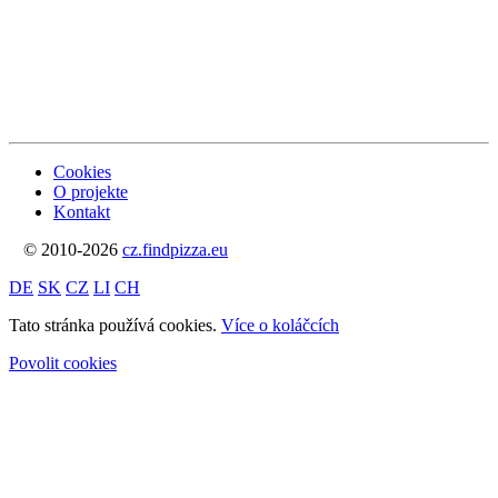
Cookies
O projekte
Kontakt
© 2010-2026
cz.findpizza.eu
DE
SK
CZ
LI
CH
Tato stránka používá cookies.
Více o koláčcích
Povolit cookies