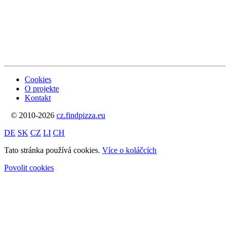
Cookies
O projekte
Kontakt
© 2010-2026
cz.findpizza.eu
DE
SK
CZ
LI
CH
Tato stránka používá cookies.
Více o koláčcích
Povolit cookies