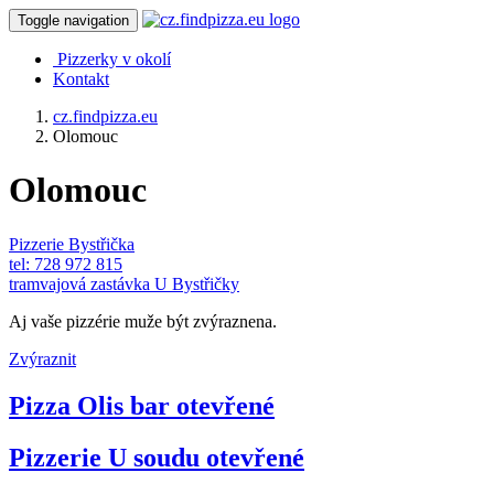
Toggle navigation
Pizzerky v okolí
Kontakt
cz.findpizza.eu
Olomouc
Olomouc
Pizzerie Bystřička
tel: 728 972 815
tramvajová zastávka U Bystřičky
Aj vaše pizzérie muže být zvýraznena.
Zvýraznit
Pizza Olis bar
otevřené
Pizzerie U soudu
otevřené