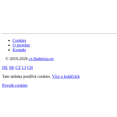
Cookies
O projekte
Kontakt
© 2010-2026
cz.findpizza.eu
DE
SK
CZ
LI
CH
Tato stránka používá cookies.
Více o koláčcích
Povolit cookies