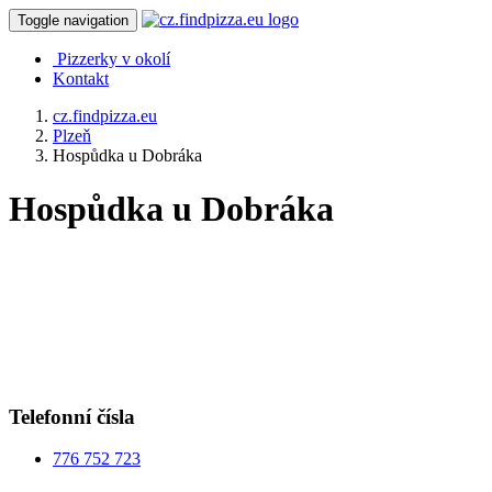
Toggle navigation
Pizzerky v okolí
Kontakt
cz.findpizza.eu
Plzeň
Hospůdka u Dobráka
Hospůdka u Dobráka
Telefonní čísla
776 752 723