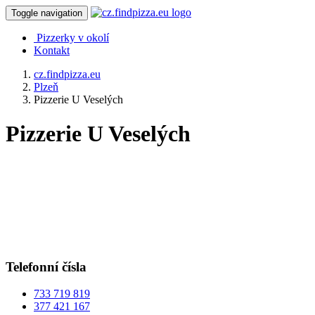
Toggle navigation
Pizzerky v okolí
Kontakt
cz.findpizza.eu
Plzeň
Pizzerie U Veselých
Pizzerie U Veselých
Telefonní čísla
733 719 819
377 421 167