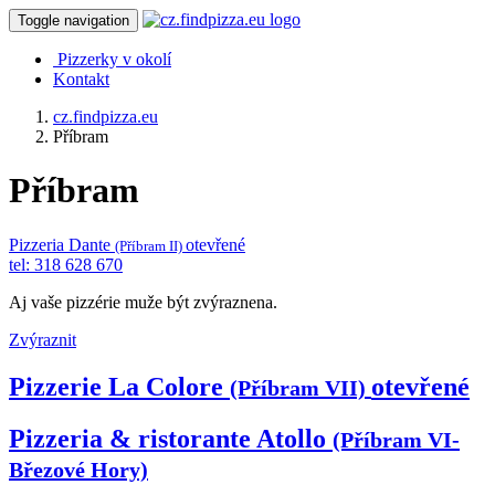
Toggle navigation
Pizzerky v okolí
Kontakt
cz.findpizza.eu
Příbram
Příbram
Pizzeria Dante
otevřené
(Příbram II)
tel: 318 628 670
Aj vaše pizzérie muže být zvýraznena.
Zvýraznit
Pizzerie La Colore
otevřené
(Příbram VII)
Pizzeria & ristorante Atollo
(Příbram VI-
Březové Hory)