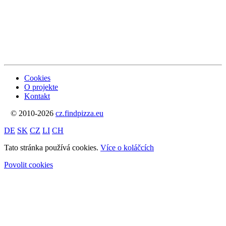
Cookies
O projekte
Kontakt
© 2010-2026
cz.findpizza.eu
DE
SK
CZ
LI
CH
Tato stránka používá cookies.
Více o koláčcích
Povolit cookies