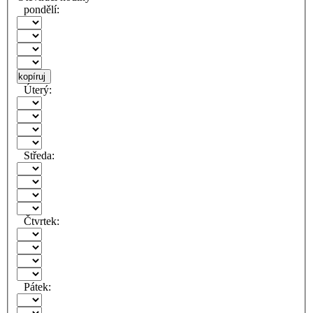
pondělí:
kopíruj
Úterý:
Středa:
Čtvrtek:
Pátek: