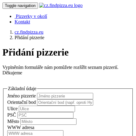
Toggle navigation
Pizzerky v okolí
Kontakt
cz.findpizza.eu
Přidání pizzerie
Přidání pizzerie
Vyplněním formuláře nám pomůžete rozšířit seznam pizzerií.
Děkujeme
Základní údaje
Jméno pizzerie
Orientační bod
Ulice
PSČ
Město
WWW adresa