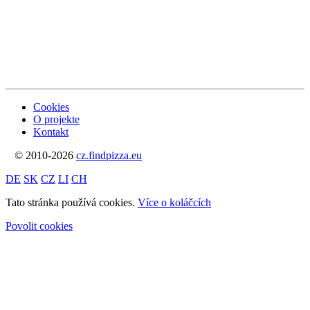
Cookies
O projekte
Kontakt
© 2010-2026
cz.findpizza.eu
DE
SK
CZ
LI
CH
Tato stránka používá cookies.
Více o koláčcích
Povolit cookies