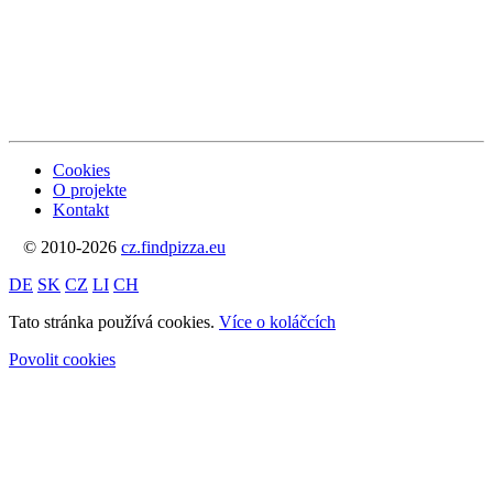
Cookies
O projekte
Kontakt
© 2010-2026
cz.findpizza.eu
DE
SK
CZ
LI
CH
Tato stránka používá cookies.
Více o koláčcích
Povolit cookies