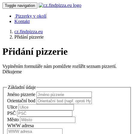
Toggle navigation
Pizzerky v okolí
Kontakt
cz.findpizza.eu
Přidání pizzerie
Přidání pizzerie
Vyplněním formuláře nám pomůžete rozšířit seznam pizzerií.
Děkujeme
Základní údaje
Jméno pizzerie
Orientační bod
Ulice
PSČ
Město
WWW adresa