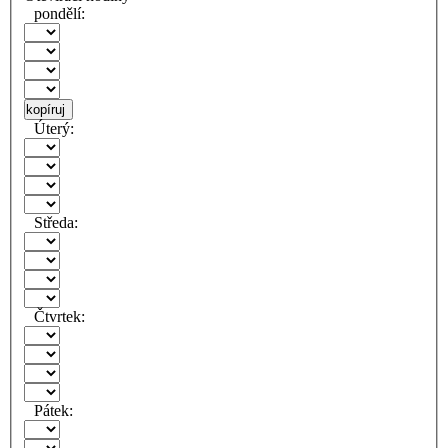
pondělí:
kopíruj
Úterý:
Středa:
Čtvrtek:
Pátek: