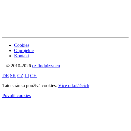
Cookies
O projekte
Kontakt
© 2010-2026
cz.findpizza.eu
DE
SK
CZ
LI
CH
Tato stránka používá cookies.
Více o koláčcích
Povolit cookies