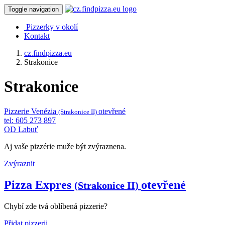
Toggle navigation
Pizzerky v okolí
Kontakt
cz.findpizza.eu
Strakonice
Strakonice
Pizzerie Venézia
otevřené
(Strakonice II)
tel: 605 273 897
OD Labuť
Aj vaše pizzérie muže být zvýraznena.
Zvýraznit
Pizza Expres
otevřené
(Strakonice II)
Chybí zde tvá oblíbená pizzerie?
Přidat pizzerii