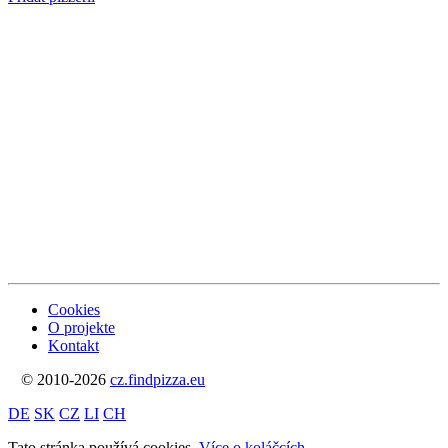
Cookies
O projekte
Kontakt
© 2010-2026
cz.findpizza.eu
DE
SK
CZ
LI
CH
Tato stránka používá cookies.
Více o koláčcích