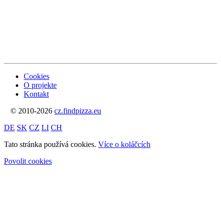
Cookies
O projekte
Kontakt
© 2010-2026
cz.findpizza.eu
DE
SK
CZ
LI
CH
Tato stránka používá cookies.
Více o koláčcích
Povolit cookies