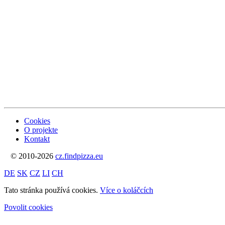
Cookies
O projekte
Kontakt
© 2010-2026
cz.findpizza.eu
DE
SK
CZ
LI
CH
Tato stránka používá cookies.
Více o koláčcích
Povolit cookies