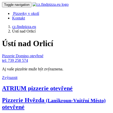
Toggle navigation
Pizzerky v okolí
Kontakt
cz.findpizza.eu
Ústí nad Orlicí
Ústí nad Orlicí
Pizzerie Domino
otevřené
tel: 739 258 574
Aj vaše pizzérie muže být zvýraznena.
Zvýraznit
ATRIUM pizzerie
otevřené
Pizzerie Hvězda
(Lanškroun-Vnitřní Město)
otevřené