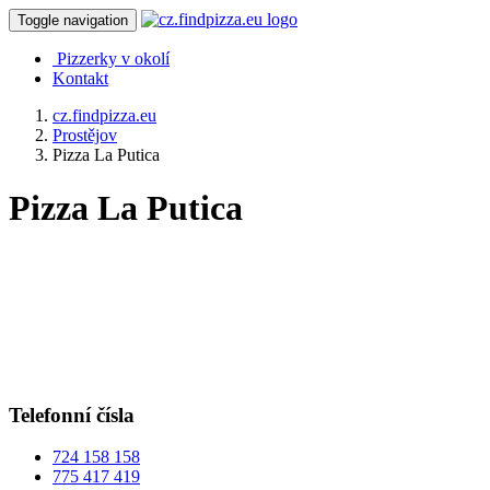
Toggle navigation
Pizzerky v okolí
Kontakt
cz.findpizza.eu
Prostějov
Pizza La Putica
Pizza La Putica
Telefonní čísla
724 158 158
775 417 419