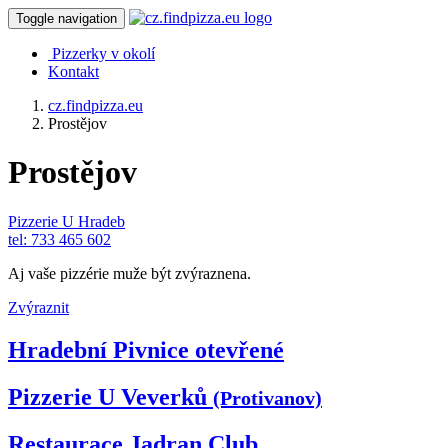
Toggle navigation
Pizzerky v okolí
Kontakt
cz.findpizza.eu
Prostějov
Prostějov
Pizzerie U Hradeb
tel: 733 465 602
Aj vaše pizzérie muže být zvýraznena.
Zvýraznit
Hradební Pivnice
otevřené
Pizzerie U Veverků
(Protivanov)
Restaurace Jadran Club