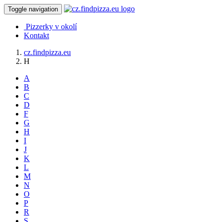
Toggle navigation
Pizzerky v okolí
Kontakt
cz.findpizza.eu
H
A
B
C
D
F
G
H
I
J
K
L
M
N
O
P
R
S