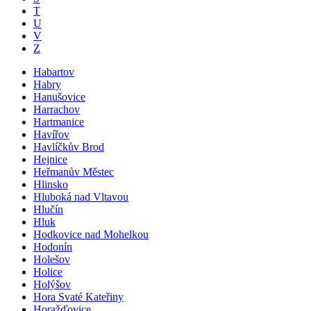
T
U
V
Z
Habartov
Habry
Hanušovice
Harrachov
Hartmanice
Havířov
Havlíčkův Brod
Hejnice
Heřmanův Městec
Hlinsko
Hluboká nad Vltavou
Hlučín
Hluk
Hodkovice nad Mohelkou
Hodonín
Holešov
Holice
Holýšov
Hora Svaté Kateřiny
Horažďovice