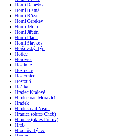
Horní Benešov
Horní Blatná
Horní Bříza
Horní Cerekev
Horní Jelení
Horní Jiřetín
Horní Planá
Horní Slavkov
Horšovský Týn
Hořice
Hořovice
Hostinné
Hostivice
Hostomice
Hostouň
Hoštka
Hradec Králové
Hradec nad Moravicí
Hrádek
Hrádek nad Nisou
Hranice (okres Cheb)
Hranice (okres Přerov)
Hrob
Hrochův Týnec
Hronov