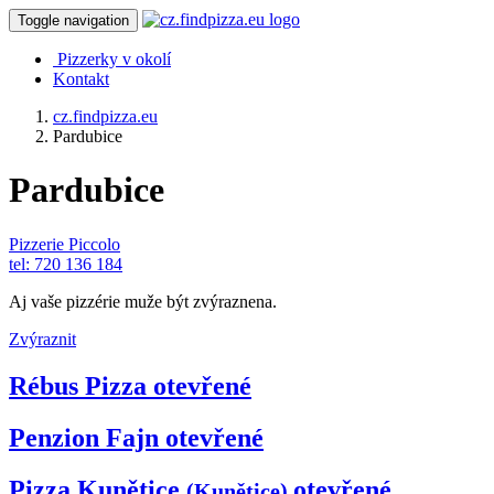
Toggle navigation
Pizzerky v okolí
Kontakt
cz.findpizza.eu
Pardubice
Pardubice
Pizzerie Piccolo
tel: 720 136 184
Aj vaše pizzérie muže být zvýraznena.
Zvýraznit
Rébus Pizza
otevřené
Penzion Fajn
otevřené
Pizza Kunětice
otevřené
(Kunětice)